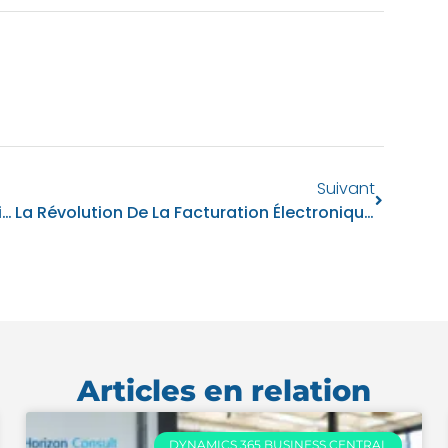
Suivant
Tout Ce Que Vous Voulez Savoir Sur Le Traitement Automatisé Des Factures Fournisseurs
La Révolution De La Facturation Électronique : Opportunités Et Défis
Articles en relation
DYNAMICS 365 BUSINESS CENTRAL