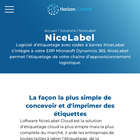
ACCUEIL
Accueil
/
Solutions
/
NiceLabel
NiceLabel
SOLUTIONS
Logiciel d’étiquetage avec codes à barres NiceLabel
s’intègre à votre ERP Microsoft Dynamics 365. NiceLabel
SERVICES
permet l’étiquetage de votre chaîne d’approvisionnement
logistique.
A PROPOS
RESSOURCES
La façon la plus simple de
CONTACTEZ-NOUS
concevoir et d'imprimer des
étiquettes
Loftware NiceLabel Cloud est la solution
d’étiquetage cloud la plus simple mais la plus
complète du marché. Il aide les entreprises de
toutes tailles à gérer l’étiquetage, de la