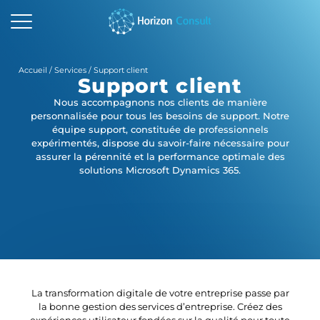
ACCUEIL
Accueil
/
Services
/
Support client
Support client
SOLUTIONS
Nous accompagnons nos clients de manière
personnalisée pour tous les besoins de support. Notre
SERVICES
équipe support, constituée de professionnels
expérimentés, dispose du savoir-faire nécessaire pour
A PROPOS
assurer la pérennité et la performance optimale des
solutions Microsoft Dynamics 365.
RESSOURCES
CONTACTEZ-NOUS
La transformation digitale de votre entreprise passe par
la bonne gestion des services d’entreprise.
Créez des