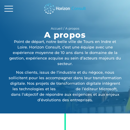
ACCUEIL
Accueil
/
A propos
A propos
SOLUTIONS
Point de départ, notre belle ville de Tours en Indre et
Loire.
Horizon Consult, c’est une équipe avec une
SERVICES
expérience moyenne de 10 ans dans le domaine de la
gestion, expérience acquise au sein d’acteurs majeurs du
A PROPOS
secteur.
Nos clients, issus de l’industrie et du négoce, nous
RESSOURCES
sollicitent pour les accompagner dans leur transformation
digitale. Nos projets de transformation digitale intègrent
les technologies et les
solutions
de l’éditeur Microsoft,
CONTACTEZ-NOUS
dans l’objectif de répondre aux exigences et aux enjeux
d’évolutions des entreprises.