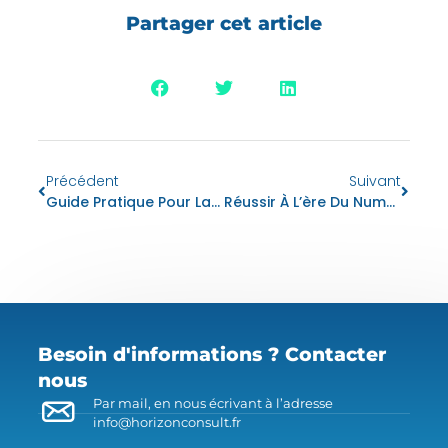
Partager cet article
Précédent
Suivant
Guide Pratique Pour La Mise En Place D’un Projet Logiciel ERP : Étapes Clés, Conseils Et Meilleures Pratiques
Réussir À L’ère Du Numérique : Comment Dynamics 365 Transforme Les Entreprises Avec Ses Capacités ERP De Pointe
Besoin d'informations ? Contacter
nous
Par mail, en nous écrivant à l’adresse
info@horizonconsult.fr