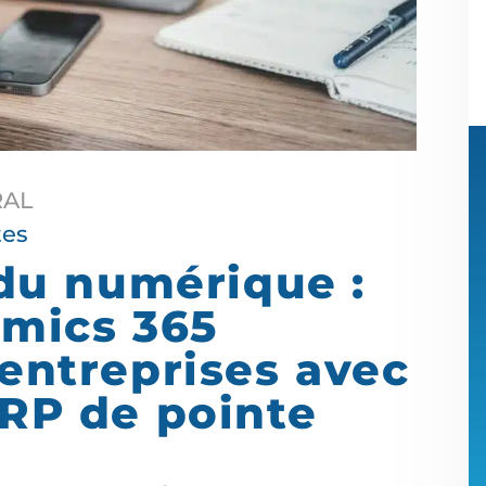
RAL
tes
 du numérique :
mics 365
 entreprises avec
ERP de pointe