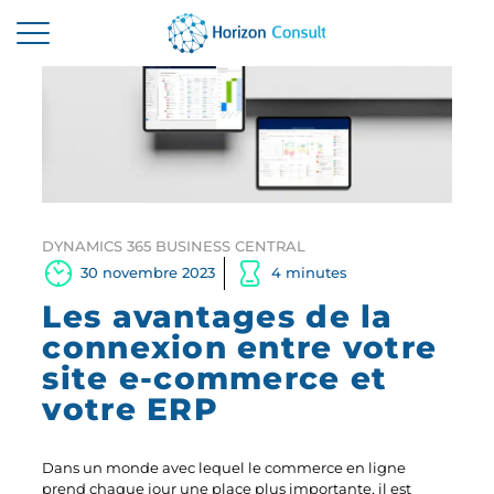
ACCUEIL
SOLUTIONS
SERVICES
A PROPOS
DYNAMICS 365 BUSINESS CENTRAL
30 novembre 2023
4 minutes
RESSOURCES
Les avantages de la
connexion entre votre
CONTACTEZ-NOUS
site e-commerce et
votre ERP
Dans un monde avec lequel le commerce en ligne
prend chaque jour une place plus importante, il est