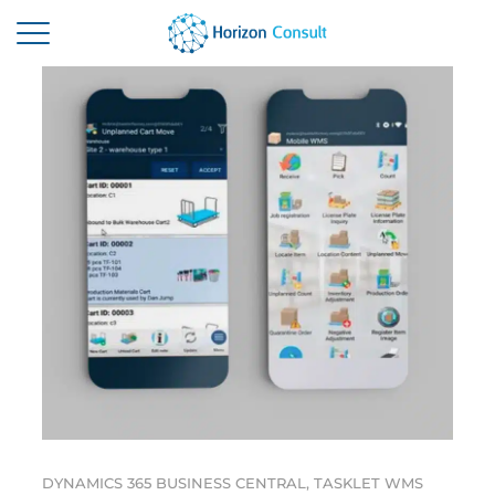
ACCUEIL
SOLUTIONS
SERVICES
A PROPOS
RESSOURCES
CONTACTEZ-NOUS
DYNAMICS 365 BUSINESS CENTRAL
,
TASKLET WMS